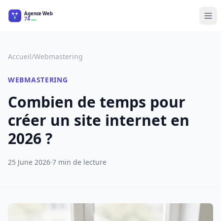
Informatique
Accueil
/
Webmastering
Webmastering
WEBMASTERING
E-commerce
Combien de temps pour
Formation Digitale
créer un site internet en
2026 ?
25 June 2026
7 min de lecture