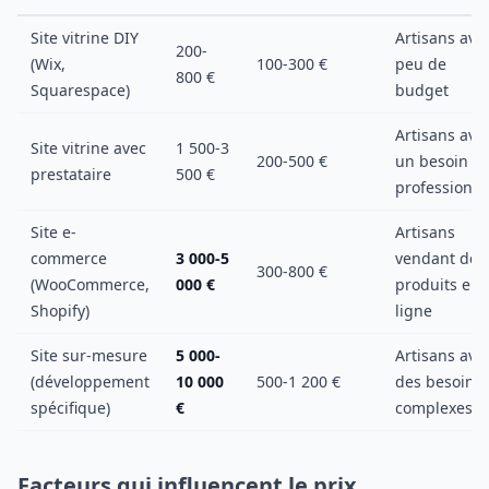
Site vitrine DIY
Artisans ave
200-
(Wix,
100-300 €
peu de
800 €
Squarespace)
budget
Artisans ave
Site vitrine avec
1 500-3
200-500 €
un besoin
prestataire
500 €
professionne
Site e-
Artisans
commerce
3 000-5
vendant des
300-800 €
(WooCommerce,
000 €
produits en
Shopify)
ligne
Site sur-mesure
5 000-
Artisans ave
(développement
10 000
500-1 200 €
des besoins
spécifique)
€
complexes
Facteurs qui influencent le prix